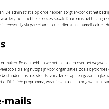
n. De administratie op orde hebben zorgt ervoor dat het bedrijf
orden, loopt het hele proces spaak. Daarom is het belangrijk om
e je eenvoudig via parcelparcel.com. Hier kun je namelijk direct
ls
iciënter maken. En dan hebben we het niet alleen over het wegwer
veel tools die erg nuttig zijn voor organisaties, zoals bijvoor
 de bestanden dus niet steeds te mailen of op een gezamenlijke h
. Dit is één programma, waar je van alles en nog wat kunt sa
e-mails