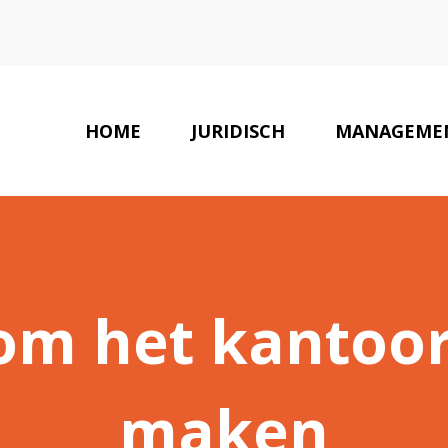
HOME
JURIDISCH
MANAGEME
om het kantoor 
maken