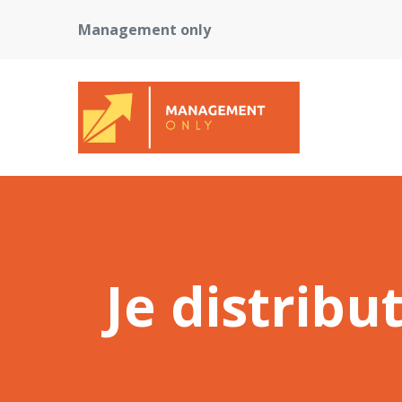
Management only
Je distribu