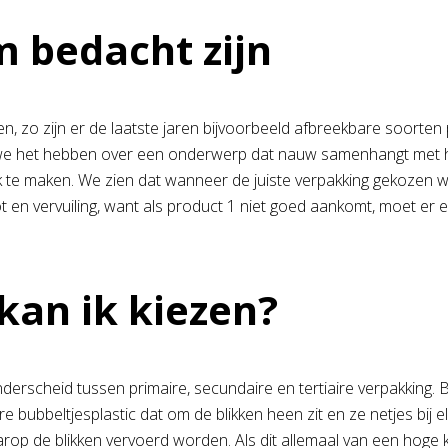
m bedacht zijn
ien, zo zijn er de laatste jaren bijvoorbeeld afbreekbare soort
len we het hebben over een onderwerp dat nauw samenhangt met h
lijk te maken. We zien dat wanneer de juiste verpakking gekozen 
oot en vervuiling, want als product 1 niet goed aankomt, moet
kan ik kiezen?
scheid tussen primaire, secundaire en tertiaire verpakking. Bij
re bubbeltjesplastic dat om de blikken heen zit en ze netjes bij
waarop de blikken vervoerd worden. Als dit allemaal van een hoge k