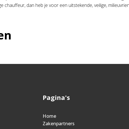
 chauffeur, dan heb je voor een uitstekende, veilige, milieuvri
en
Pagina's
Home
Zakenpartners