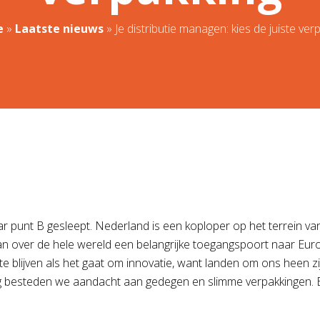
e
»
Laatste nieuws
»
Je distributie managen: kies de juiste ver
ar punt B gesleept. Nederland is een koploper op het terrein 
van over de hele wereld een belangrijke toegangspoort naar Eur
date blijven als het gaat om innovatie, want landen om ons hee
og besteden we aandacht aan gedegen en slimme verpakkingen. En 