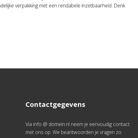
endelijke verpakking met een rendabele inzetbaarheid. Denk
Contactgegevens
Via info @ domein.nl neem je eenvoudig contact
met ons op. We beantwoorden je vragen zo