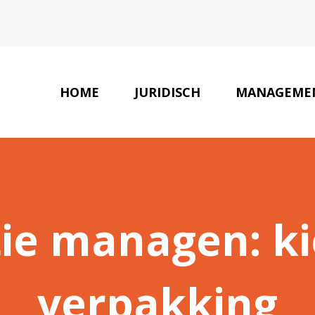
HOME
JURIDISCH
MANAGEME
tie managen: ki
verpakking