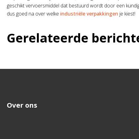
geschikt vervoersmiddel dat bestuurd wordt door een kundige
dus goed na over welke
industriële verpakkingen
je kiest!
Gerelateerde bericht
Over ons