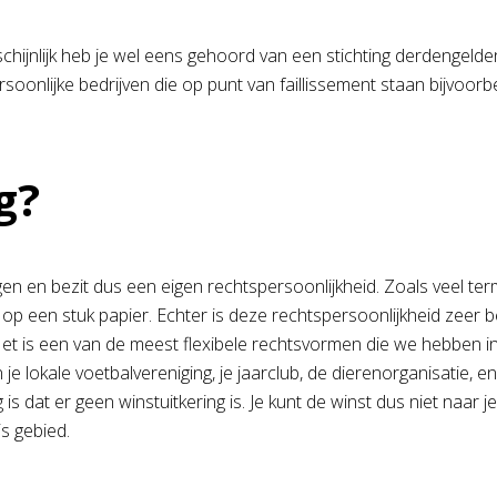
ijnlijk heb je wel eens gehoord van een stichting derdengelden. 
oonlijke bedrijven die op punt van faillissement staan bijvoorb
g?
ngen en bezit dus een eigen rechtspersoonlijkheid. Zoals veel te
g op een stuk papier. Echter is deze rechtspersoonlijkheid zeer
g. Het is een van de meest flexibele rechtsvormen die we hebben 
e lokale voetbalvereniging, je jaarclub, de dierenorganisatie, en
 is dat er geen winstuitkering is. Je kunt de winst dus niet naar 
js gebied.