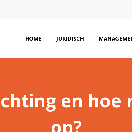
HOME
JURIDISCH
MANAGEME
ichting en hoe r
op?