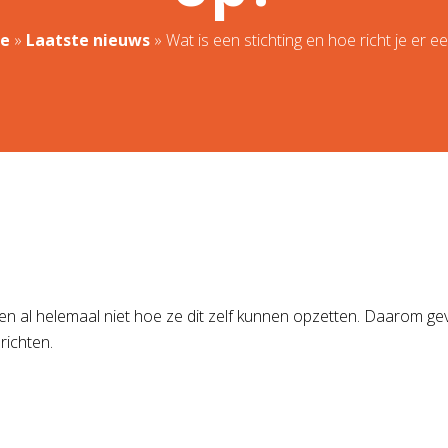
e
»
Laatste nieuws
»
Wat is een stichting en hoe richt je er e
en al helemaal niet hoe ze dit zelf kunnen opzetten. Daarom ge
richten.